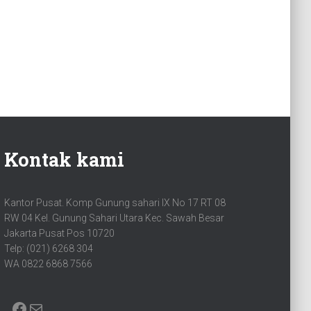
Kontak kami
Kantor Pusat. Komp Gunung sahari IX No 17 RT 08
RW 04 Kel. Gunung Sahari Utara Kec. Sawah Besar
Jakarta Pusat Pos 10720
Telp: (021) 6268 304
WA 0822 6868 7566
FACEBOOK
MAIL