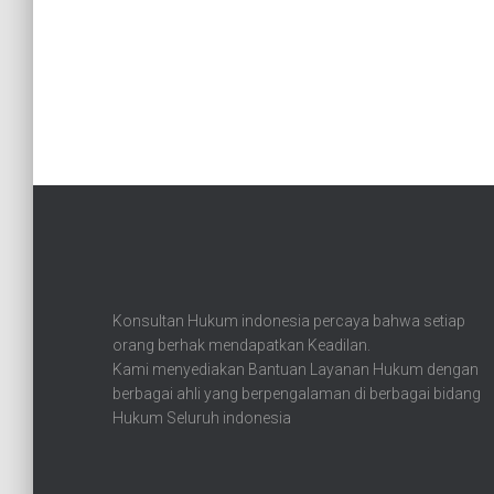
Konsultan Hukum indonesia percaya bahwa setiap
orang berhak mendapatkan Keadilan.
Kami menyediakan Bantuan Layanan Hukum dengan
berbagai ahli yang berpengalaman di berbagai bidang
Hukum Seluruh indonesia