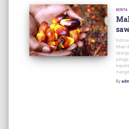
BERITA
Mal
saw
Indones
tetapi
larang
penggu
kepada 
mengel
By
adm