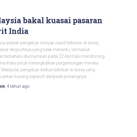
aysia bakal kuasai pasaran
it India
ia adalah pengeluar minyak sawit terbesar di dunia,
 dasar eksportnya yang tidak menentu, termasuk
an terbaharu diumumkan pada 22 April lalu mendorong
na India untuk meningkatkan pergantungan mereka
Malaysia, pengeluar kedua terbesar di dunia yang
uarkan kurang separuh daripada pesaingnya.
in
,
4 tahun
ago