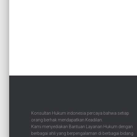
Konsultan Hukum indonesia percaya bahwa setiap
orang berhak mendapatkan Keadilan.
Kami menyediakan Bantuan Layanan Hukum dengan
berbagai ahli yang berpengalaman di berbagai bidang