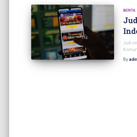
BERITA
Jud
Ind
Judi on
Komuni
By
adm