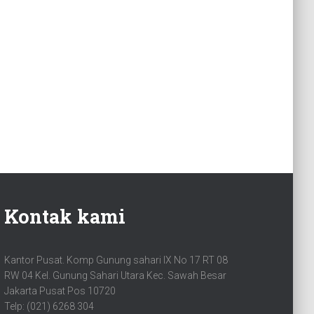
Kontak kami
Kantor Pusat. Komp Gunung sahari IX No 17 RT 08
RW 04 Kel. Gunung Sahari Utara Kec. Sawah Besar
Jakarta Pusat Pos 10720
Telp: (021) 6268 304