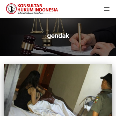
TOGG
NAVIG
gendak