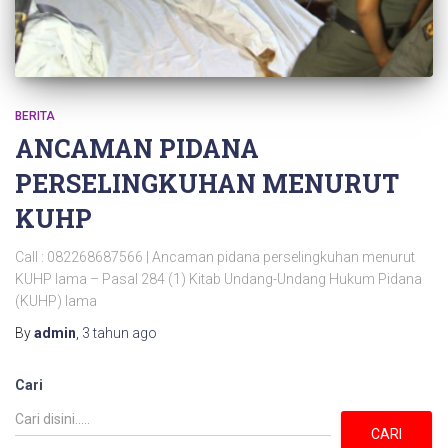
BERITA
ANCAMAN PIDANA
PERSELINGKUHAN MENURUT
KUHP
Call : 082268687566 | Ancaman pidana perselingkuhan menurut
KUHP lama – Pasal 284 (1) Kitab Undang-Undang Hukum Pidana
(KUHP) lama
By
admin
,
3 tahun
ago
Cari
CARI