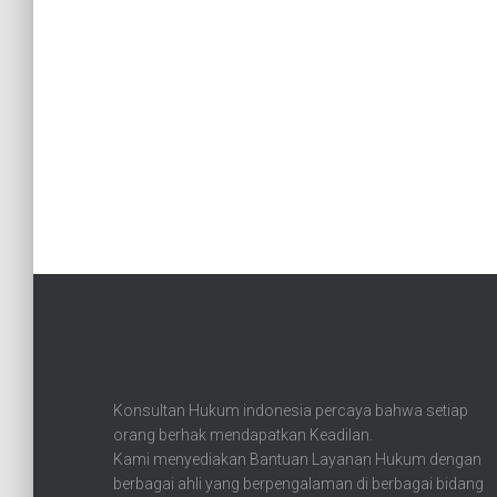
Konsultan Hukum indonesia percaya bahwa setiap
orang berhak mendapatkan Keadilan.
Kami menyediakan Bantuan Layanan Hukum dengan
berbagai ahli yang berpengalaman di berbagai bidang