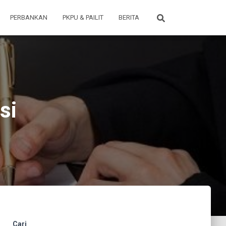
PERBANKAN
PKPU & PAILIT
BERITA
si
Cari