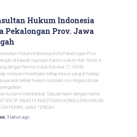
sultan Hukum Indonesia
a Pekalongan Prov. Jawa
ngah
onsultan Hukum Indonesia Kota Pekalongan Prov.
engah di bawah naungan Kantor hukum Adv. Rindo A.
ng dengan Nomor Induk Advokat 17.10040.
ap melayani Investigasi setiap kasus yang di hadapi
syarakat terkait hukum spesialis non litigasi/di luar
 pengadilan.
ari itu kami membentuk. Sebuah team dengan nama
DETEKTIF SWASTA INVESTIGASI KONSULTAN HUKUM
ESIA PERWIL JAWA TENGAH.
in
,
3 tahun
ago