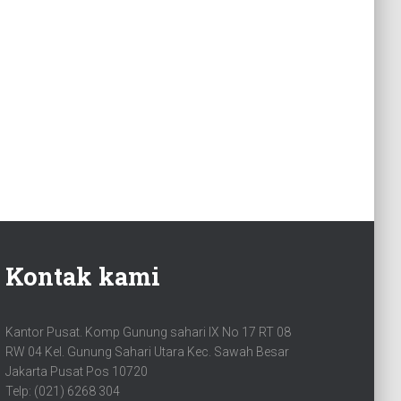
Kontak kami
Kantor Pusat. Komp Gunung sahari IX No 17 RT 08
RW 04 Kel. Gunung Sahari Utara Kec. Sawah Besar
Jakarta Pusat Pos 10720
Telp: (021) 6268 304