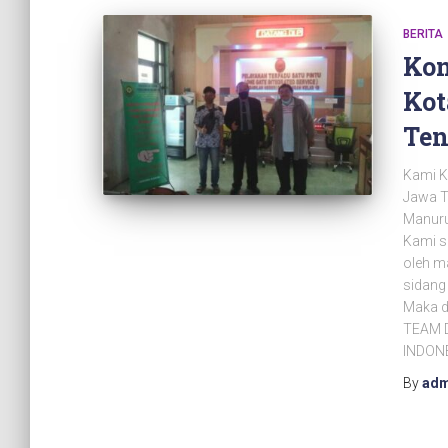
BERITA
Kon
Kot
Te
Kami K
Jawa T
Manuru
Kami si
oleh ma
sidang
Maka d
TEAM 
INDON
By
adm