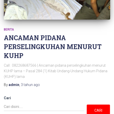
BERITA
ANCAMAN PIDANA
PERSELINGKUHAN MENURUT
KUHP
Call : 082268687566 | Ancaman pidana perselingkuhan menurut
KUHP lama – Pasal 284 (1) Kitab Undang-Undang Hukum Pidana
(KUHP) lama
By
admin
,
3 tahun
ago
Cari
CARI