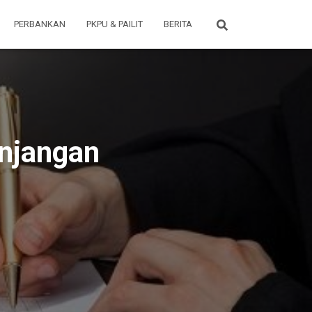
PERBANKAN
PKPU & PAILIT
BERITA
njangan