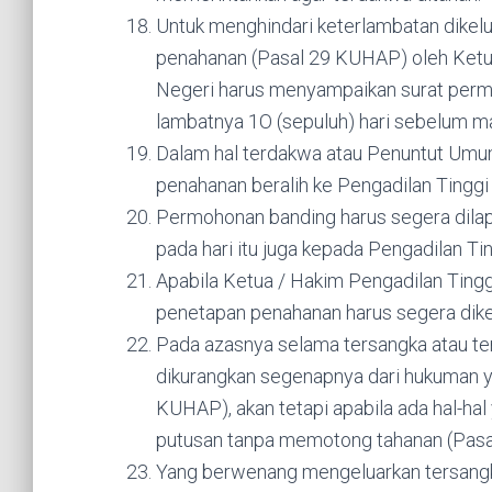
Untuk menghindari keterlambatan dike
penahanan (Pasal 29 KUHAP) oleh Ketu
Negeri harus menyampaikan surat per
lambatnya 1O (sepuluh) hari sebelum m
Dalam hal terdakwa atau Penuntut Um
penahanan beralih ke Pengadilan Tinggi
Permohonan banding harus segera dilap
pada hari itu juga kepada Pengadilan Tin
Apabila Ketua / Hakim Pengadilan Ting
penetapan penahanan harus segera dike
Pada azasnya selama tersangka atau t
dikurangkan segenapnya dari hukuman ya
KUHAP), akan tetapi apabila ada hal-ha
putusan tanpa memotong tahanan (Pasal
Yang berwenang mengeluarkan tersangk