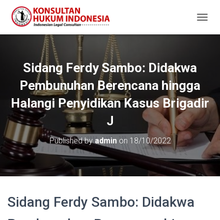
T
O
G
G
L
Sidang Ferdy Sambo: Didakwa
E
N
Pembunuhan Berencana hingga
A
V
Halangi Penyidikan Kasus Brigadir
I
J
G
A
T
Published by
admin
on
18/10/2022
I
O
N
Sidang Ferdy Sambo: Didakwa