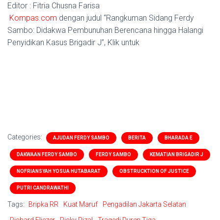
Editor : Fitria Chusna Farisa
Kompas.com
dengan judul “Rangkuman Sidang Ferdy
Sambo: Didakwa Pembunuhan Berencana hingga Halangi
Penyidikan Kasus Brigadir J”, Klik untuk
Categories:
AJUDAN FERDY SAMBO
BERITA
BHARADA E
DAKWAAN FERDY SAMBO
FERDY SAMBO
KEMATIAN BRIGADIR J
NOFRIANSYAH YOSUA HUTABARAT
OBSTRUCKTION OF JUSTICE
PUTRI CANDRAWATHI
Tags:
Bripka RR
Kuat Maruf
Pengadilan Jakarta Selatan