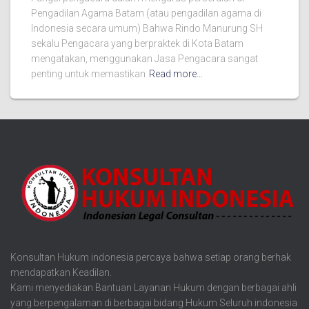
Pengadilan Agama Batam (atau pengadilan agama di
Indonesia secara umum) Bahwa Rindo Manurung SH
sekalu Pengacara yang berpraktek di Kota Batam
mengatakan, menggunakan Jasa Pengacara sangat
penting untuk memastikan
Read more…
Konsultan Hukum indonesia percaya bahwa setiap orang berhak
mendapatkan Keadilan.
Kami menyediakan Bantuan Layanan Hukum dengan berbagai ahli
yang berpengalaman di berbagai bidang Hukum Seluruh indonesia