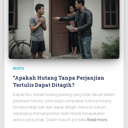
BERITA
“Apakah Hutang Tanpa Perjanjian
Tertulis Dapat Ditagih?
Bapak/Ibu, terkait hutang piutang yang tidak dibuat dalam
perjanjian tertulis, perlu saya sampaikan bahwa hutang
tersebut tetap sah dan dapat ditagih menurut hukum,
sepanjang memang benar telah terjadi kesepakatan
antara para pihak. Dalam hukum perdata
Read more…