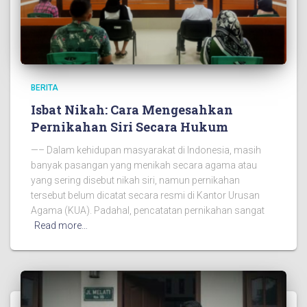
BERITA
Isbat Nikah: Cara Mengesahkan
Pernikahan Siri Secara Hukum
—– Dalam kehidupan masyarakat di Indonesia, masih
banyak pasangan yang menikah secara agama atau
yang sering disebut nikah siri, namun pernikahan
tersebut belum dicatat secara resmi di Kantor Urusan
Agama (KUA). Padahal, pencatatan pernikahan sangat
Read more…