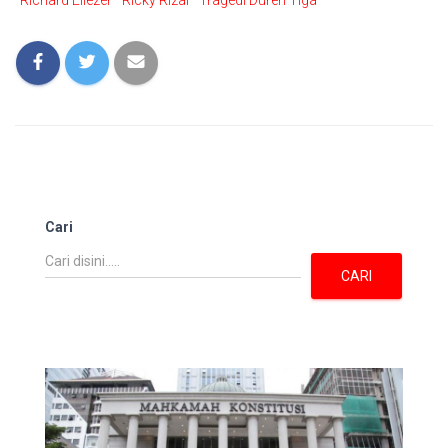
Richard Eliezer
Ricky Rizal
Tragedi Duren Tiga
Cari
CARI