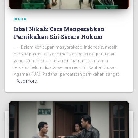
BERITA
Isbat Nikah: Cara Mengesahkan
Pernikahan Siri Secara Hukum
—– Dalam kehidupan masyarakat di Indonesia, masih
banyak pasangan yang menikah secara agama atau
yang sering disebut nikah siri, namun pernikahan
tersebut belum dicatat secara resmi di Kantor Urusan
Agama (KUA). Padahal, pencatatan pernikahan sangat
Read more…