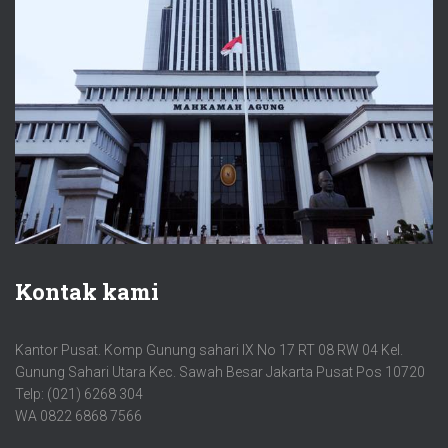
Kontak kami
Kantor Pusat. Komp Gunung sahari IX No 17 RT 08 RW 04 Kel.
Gunung Sahari Utara Kec. Sawah Besar Jakarta Pusat Pos 10720
Telp: (021) 6268 304
WA 0822 6868 7566