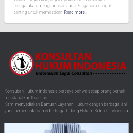
mengatakan, menggunakan Jasa Pengacara sangat
penting untuk memastikan
Read more…
Konsultan Hukum indonesia percaya bahwa setiap orang berhak
mendapatkan Keadilan.
Kami menyediakan Bantuan Layanan Hukum dengan berbagai ahli
yang berpengalaman di berbagai bidang Hukum Seluruh indonesia