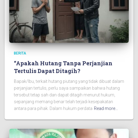
BERITA
“Apakah Hutang Tanpa Perjanjian
Tertulis Dapat Ditagih?
Bapak/Ibu, terkait hutang piutang yang tidak dibuat dalam
perjanjian tertulis, perlu saya sampaikan bahwa hutang
tersebut tetap sah dan dapat ditagih menurut hukum,
sepanjang memang benar telah terjadi kesepakatan
antara para pihak. Dalam hukum perdata
Read more…