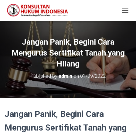
T
O
G
G
L
Jangan Panik, Begini Cara
E
N
Mengurus Sertifikat Tanah yang
A
V
Hilang
I
G
Published by
admin
on
01/09/2022
A
T
I
O
N
Jangan Panik, Begini Cara
Mengurus Sertifikat Tanah yang