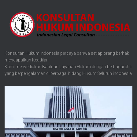
Konsultan Hukum indonesia percaya bahwa setiap orang berhak
mendapatkan Keadilan.
Kami menyediakan Bantuan Layanan Hukum dengan berbagai ahli
yang berpengalaman di berbagai bidang Hukum Seluruh indonesia