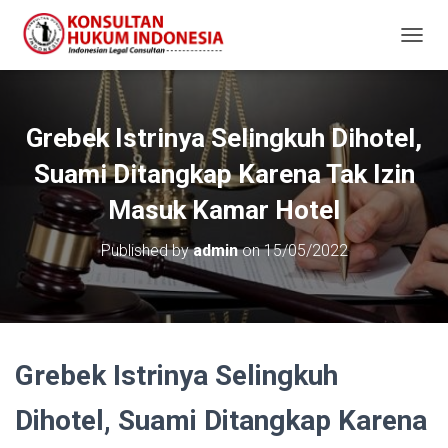
T
O
G
G
L
Grebek Istrinya Selingkuh Dihotel,
E
N
Suami Ditangkap Karena Tak Izin
A
V
Masuk Kamar Hotel
I
G
Published by
admin
on
15/05/2022
A
T
I
O
N
Grebek Istrinya Selingkuh
Dihotel, Suami Ditangkap Karena