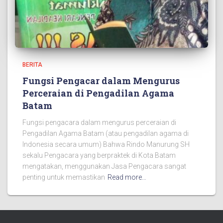
BERITA
Fungsi Pengacar dalam Mengurus
Perceraian di Pengadilan Agama
Batam
Fungsi pengacara dalam mengurus perceraian di
Pengadilan Agama Batam (atau pengadilan agama di
Indonesia secara umum) Bahwa Rindo Manurung SH
sekalu Pengacara yang berpraktek di Kota Batam
mengatakan, menggunakan Jasa Pengacara sangat
penting untuk memastikan
Read more…